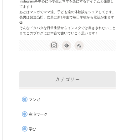
Instagramを中心に小学生とママを楽にするアイテムと発信し
てます！
あとはマンガでママ達、子ども達の体験談をシェアしてます。
長男は発達凸凹、次男は新1年生で毎日学校から電話が来ます
爆
そんなドタバタな日常生活からインスタでは書ききれないこと
までこのブログには本音で書いていこう思います！
カテゴリー
マンガ
在宅ワーク
学び