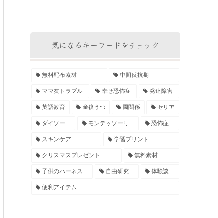
気になるキーワードをチェック
無料配布素材
中間反抗期
ママ友トラブル
幸せ恐怖症
発達障害
英語教育
産後うつ
園関係
セリア
ダイソー
モンテッソーリ
恐怖症
スキンケア
学習プリント
クリスマスプレゼント
無料素材
子供のハーネス
自由研究
体験談
便利アイテム