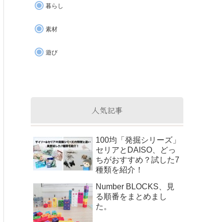
暮らし
素材
遊び
人気記事
100均「発掘シリーズ」
セリアとDAISO、どっ
ちがおすすめ？試した7
種類を紹介！
Number BLOCKS、見
る順番をまとめまし
た。