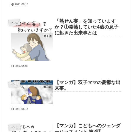
2021.06.16
「熱せん妄」を知っています
マンガ
か？①発熱していた4歳の息子
に起きた出来事とは
2024.05.09
【マンガ】双子ママの憂鬱な出
マンガ
来事。
2021.06.16
【マンガ】こどもへのジェンダ
マンガ
ーハラスメント 第2話