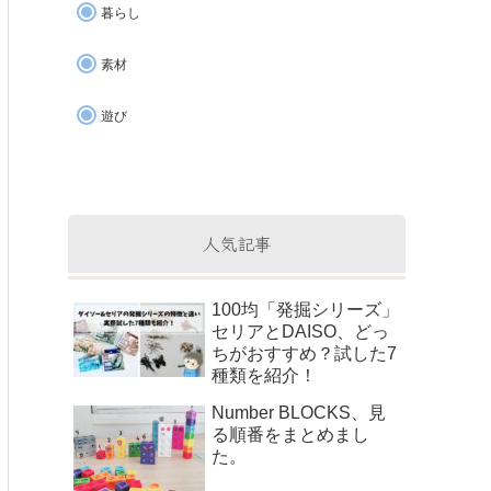
暮らし
素材
遊び
人気記事
100均「発掘シリーズ」
セリアとDAISO、どっ
ちがおすすめ？試した7
種類を紹介！
Number BLOCKS、見
る順番をまとめまし
た。