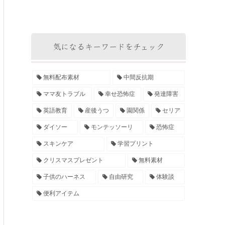
気になるキーワードをチェック
無料配布素材
中間反抗期
ママ友トラブル
幸せ恐怖症
発達障害
英語教育
産後うつ
園関係
セリア
ダイソー
モンテッソーリ
恐怖症
スキンケア
学習プリント
クリスマスプレゼント
無料素材
子供のハーネス
自由研究
体験談
便利アイテム